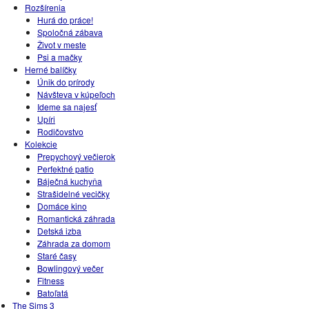
Rozšírenia
Hurá do práce!
Spoločná zábava
Život v meste
Psi a mačky
Herné balíčky
Únik do prírody
Návšteva v kúpeľoch
Ideme sa najesť
Upíri
Rodičovstvo
Kolekcie
Prepychový večierok
Perfektné patio
Báječná kuchyňa
Strašidelné vecičky
Domáce kino
Romantická záhrada
Detská izba
Záhrada za domom
Staré časy
Bowlingový večer
Fitness
Batoľatá
The Sims 3