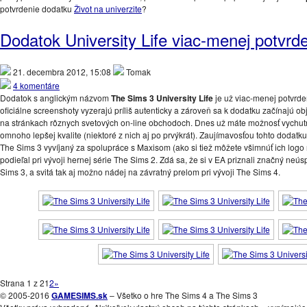
potvrdenie dodatku
Život na univerzite
?
Dodatok University Life viac-menej potvrd
21. decembra 2012, 15:08
Tomak
4 komentáre
Dodatok s anglickým názvom
The Sims 3 University Life
je už viac-menej potvrde
oficiálne screenshoty vyzerajú príliš autenticky a zároveň sa k dodatku začínajú o
na stránkach rôznych svetových on-line obchodoch. Dnes už máte možnosť vychut
omnoho lepšej kvalite (niektoré z nich aj po prvýkrát). Zaujímavosťou tohto dodatku je
The Sims 3 vyvíjaný za spolupráce s Maxisom (ako si tiež môžete všimnúť ich logo
podieľal pri vývoji hernej série The Sims 2. Zdá sa, že si v EA priznali značný neús
Sims 3, a svitá tak aj možno nádej na závratný prelom pri vývoji The Sims 4.
Strana 1 z 2
1
2
»
© 2005-2016
GAMESIMS.sk
– Všetko o hre The Sims 4 a The Sims 3