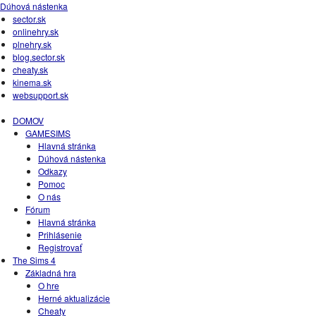
Dúhová nástenka
sector.sk
onlinehry.sk
plnehry.sk
blog.sector.sk
cheaty.sk
kinema.sk
websupport.sk
DOMOV
GAMESIMS
Hlavná stránka
Dúhová nástenka
Odkazy
Pomoc
O nás
Fórum
Hlavná stránka
Prihlásenie
Registrovať
The Sims 4
Základná hra
O hre
Herné aktualizácie
Cheaty