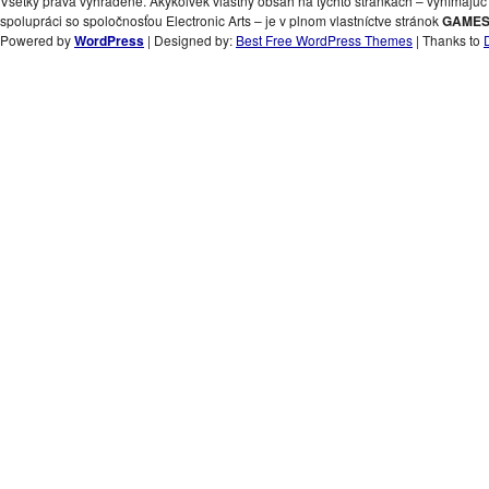
Všetky práva vyhradené. Akýkoľvek vlastný obsah na týchto stránkach – vynímajúc 
spolupráci so spoločnosťou Electronic Arts – je v plnom vlastníctve stránok
GAMES
Powered by
WordPress
| Designed by:
Best Free WordPress Themes
| Thanks to