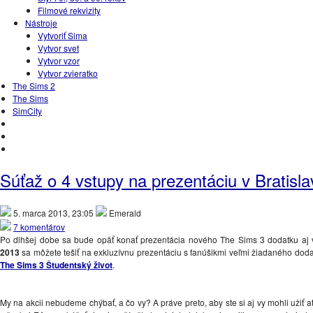
Filmové rekvizity
Nástroje
Vytvoriť Sima
Vytvor svet
Vytvor vzor
Vytvor zvieratko
The Sims 2
The Sims
SimCity
Súťaž o 4 vstupy na prezentáciu v Bratisla
5. marca 2013, 23:05
Emerald
7 komentárov
Po dlhšej dobe sa bude opäť konať prezentácia nového The Sims 3 dodatku aj v
2013
sa môžete tešiť na exkluzívnu prezentáciu s fanúšikmi veľmi žiadaného dod
The Sims 3 Študentský život
.
My na akcii nebudeme chýbať, a čo vy? A práve preto, aby ste si aj vy mohli užiť at