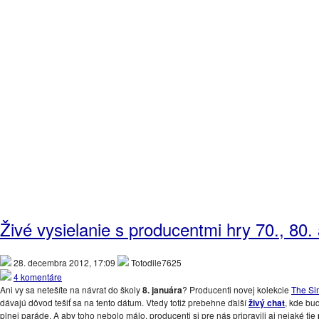
Živé vysielanie s producentmi hry 70., 80.
28. decembra 2012, 17:09
Totodile7625
4 komentáre
Ani vy sa netešíte na návrat do školy
8. januára
? Producenti novej kolekcie
The Sim
dávajú dôvod tešiť sa na tento dátum. Vtedy totiž prebehne ďalší
živý chat
, kde bu
plnej paráde. A aby toho nebolo málo, producenti si pre nás pripravili aj nejaké tie