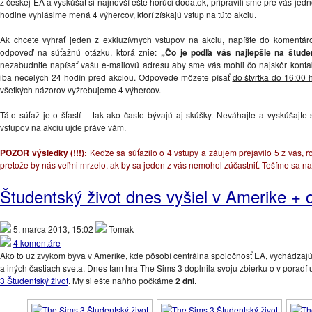
z českej EA a vyskúšať si najnovší ešte horúci dodatok, pripravili sme pre vás jed
hodine vyhlásime mená 4 výhercov, ktorí získajú vstup na túto akciu.
Ak chcete vyhrať jeden z exkluzívnych vstupov na akciu, napíšte do komentá
odpoveď na súťažnú otázku, ktorá znie:
„Čo je podľa vás najlepšie na štud
nezabudnite napísať vašu e-mailovú adresu aby sme vás mohli čo najskôr konta
iba necelých 24 hodín pred akciou. Odpovede môžete písať
do štvrtka do 16:00 
všetkých názorov vyžrebujeme 4 výhercov.
Táto súťaž je o šťastí – tak ako často bývajú aj skúšky. Neváhajte a vyskúšajte
vstupov na akciu ujde práve vám.
POZOR výsledky (!!!):
Keďže sa súťažilo o 4 vstupy a záujem prejavilo 5 z vás, 
pretože by nás veľmi mrzelo, ak by sa jeden z vás nemohol zúčastniť. Tešíme sa na
Študentský život dnes vyšiel v Amerike + 
5. marca 2013, 15:02
Tomak
4 komentáre
Ako to už zvykom býva v Amerike, kde pôsobí centrálna spoločnosť EA, vychádzajú 
a iných častiach sveta. Dnes tam hra The Sims 3 doplnila svoju zbierku o v poradí
3 Študentský život
. My si ešte naňho počkáme
2 dni
.