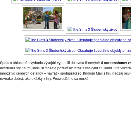
Spolu s ohlásením vydania vývojári vypustili do sveta
5 nových
8 screenshotov
(v
uvedeniu hry na trh, ktorú si môžete pozrieť už teraz s českými titulkami. Hra vyze
množstvo cenných detailov – návrat k spolupráci so štúdiom Maxis hru naozaj osvie
rovnako dobrá, ako ukážky z hry. Presvedčíme sa neskôr.