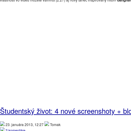
Gangnam
Študentský život: 4 nové screenshoty + bl
23. januára 2013, 12:27
Tomak
2 komentáre