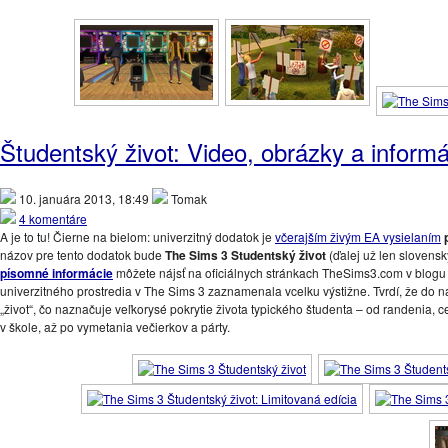
Študentský život: Video, obrázky a informá
10. januára 2013, 18:49
Tomak
4 komentáre
A je to tu! Čierne na bielom: univerzitný dodatok je
včerajším živým EA vysielaním
názov pre tento dodatok bude
The Sims 3 Studentský život
(ďalej už len slovens
písomné informácie
môžete nájsť na oficiálnych stránkach TheSims3.com v blogu 
univerzitného prostredia v The Sims 3 zaznamenala vcelku výstižne. Tvrdí, že do ná
„život“, čo naznačuje veľkorysé pokrytie života typického študenta – od randenia,
v škole, až po vymetania večierkov a párty.