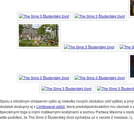
Spolu s oficiálnym ohlásením vyšlo aj niekoľko nových obrázkov (viď vyššie) a prvý o
dodatok dostupný aj v
Limitovanej edícii
, ktorá predobjednávateľom hru obohatí o 
špeciálnymi toga a inými maškarnými kostýmami a sochou Partaea Maxima s osobi
ešte podotkol, že The Sims 3 Študentský život vychádza už o necelé 2 mesiace, t.j.