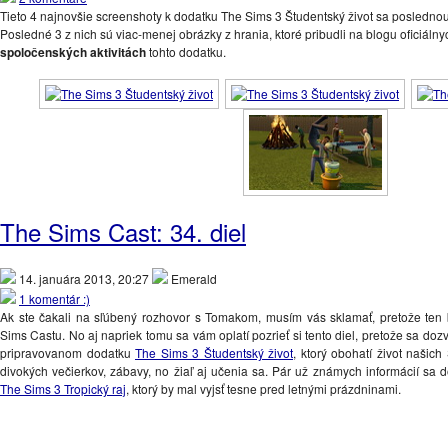
Tieto 4 najnovšie screenshoty k dodatku The Sims 3 Študentský život sa poslednou
Posledné 3 z nich sú viac-menej obrázky z hrania, ktoré pribudli na blogu oficiáln
spoločenských aktivitách
tohto dodatku.
The Sims Cast: 34. diel
14. januára 2013, 20:27
Emerald
1 komentár :)
Ak ste čakali na sľúbený rozhovor s Tomakom, musím vás sklamať, pretože ten 
Sims Castu. No aj napriek tomu sa vám oplatí pozrieť si tento diel, pretože sa do
pripravovanom dodatku
The Sims 3 Študentský život
, ktorý obohatí život našich
divokých večierkov, zábavy, no žiaľ aj učenia sa. Pár už známych informácií sa d
The Sims 3 Tropický raj
, ktorý by mal vyjsť tesne pred letnými prázdninami.