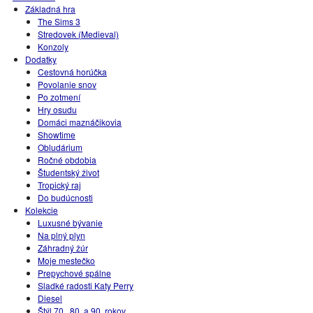
Základná hra
The Sims 3
Stredovek (Medieval)
Konzoly
Dodatky
Cestovná horúčka
Povolanie snov
Po zotmení
Hry osudu
Domáci maznáčikovia
Showtime
Obludárium
Ročné obdobia
Študentský život
Tropický raj
Do budúcnosti
Kolekcie
Luxusné bývanie
Na plný plyn
Záhradný žúr
Moje mestečko
Prepychové spálne
Sladké radosti Katy Perry
Diesel
Štýl 70., 80. a 90. rokov