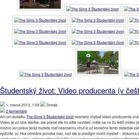
Študentský život: Video producenta (v češt
1. marca 2013, 1:09
Tomak
2 komentáre
Ani pri dodatku
The Sims 3 Študentský život
nesmelo chýbať video producenta znám
Video je už síce staršie, ale pokiaľ ste ho ešte nevideli, máte sa na čo tešiť (video 
možno len práve teraz budete mať nesmiernu chuť si už konečne tento datadisk zah
vydržíte. (o: Hra očividne ponúka viac, než ste si predtým mohli myslieť – dokonca
vlastností vo videu môžete všimnúť (2:27) aj nový tanec inšpirovaný hitom