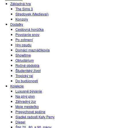
Základná hra
The Sims 3
Stredovek (Medieval)
Konzoly
Dodatky
Cestovná horúčka
Povolanie snov
Po zotmení
Hry osudu
Domáci maznáčikovia
Showtime
Obludárium
Ročné obdobia
Študentský život
Tropický raj
Do budúcnosti
Kolekcie
Luxusné bývanie
Na plný plyn
Záhradný žúr
Moje mestečko
Prepychové spálne
Sladké radosti Katy Perry
Diesel
Štýl 70., 80. a 90. rokov