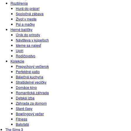
Rozšírenia
Hurá do práce!
Spoločná zábava
Život v meste
Psi a mačky
Herné balíčky
Únik do prírody
Návšteva v kúpeľoch
Ideme sa najesť
Upíri
Rodičovstvo
Kolekcie
Prepychový večierok
Perfektné patio
Báječná kuchyňa
Strašidelné vecičky
Domáce kino
Romantická záhrada
Detská izba
Záhrada za domom
Staré časy
Bowlingový večer
Fitness
Batoľatá
The Sims 3