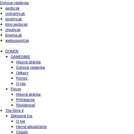
Dúhová nástenka
sector.sk
onlinehry.sk
plnehry.sk
blog.sector.sk
cheaty.sk
kinema.sk
websupport.sk
DOMOV
GAMESIMS
Hlavná stránka
Dúhová nástenka
Odkazy
Pomoc
O nás
Fórum
Hlavná stránka
Prihlásenie
Registrovať
The Sims 4
Základná hra
O hre
Herné aktualizácie
Cheaty