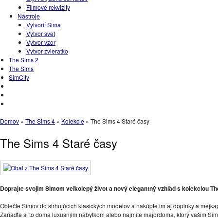
Filmové rekvizity
Nástroje
Vytvoriť Sima
Vytvor svet
Vytvor vzor
Vytvor zvieratko
The Sims 2
The Sims
SimCity
Domov
»
The Sims 4
»
Kolekcie
»
The Sims 4 Staré časy
The Sims 4 Staré časy
Doprajte svojim Simom veľkolepý život a nový elegantný vzhľad s kolekciou Th
Oblečte Simov do strhujúcich klasických modelov a nakúpte im aj doplnky a mejkap
Zariaďte si to doma luxusným nábytkom alebo najmite majordoma, ktorý vašim Simo