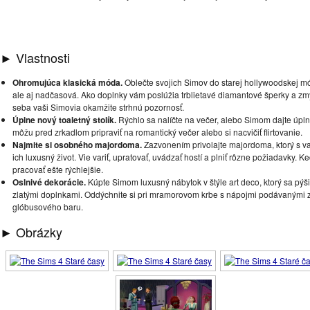
► Vlastnosti
Ohromujúca klasická móda.
Oblečte svojich Simov do starej hollywoodskej mód
ale aj nadčasová. Ako doplnky vám poslúžia trblietavé diamantové šperky a zm
seba vaši Simovia okamžite strhnú pozornosť.
Úplne nový toaletný stolík.
Rýchlo sa nalíčte na večer, alebo Simom dajte úpl
môžu pred zrkadlom pripraviť na romantický večer alebo si nacvičiť flirtovanie.
Najmite si osobného majordoma.
Zazvonením privolajte majordoma, ktorý s va
ich luxusný život. Vie variť, upratovať, uvádzať hostí a plniť rôzne požiadavky. 
pracovať ešte rýchlejšie.
Oslnivé dekorácie.
Kúpte Simom luxusný nábytok v štýle art deco, ktorý sa pýš
zlatými doplnkami. Oddýchnite si pri mramorovom krbe s nápojmi podávanými 
glóbusového baru.
► Obrázky