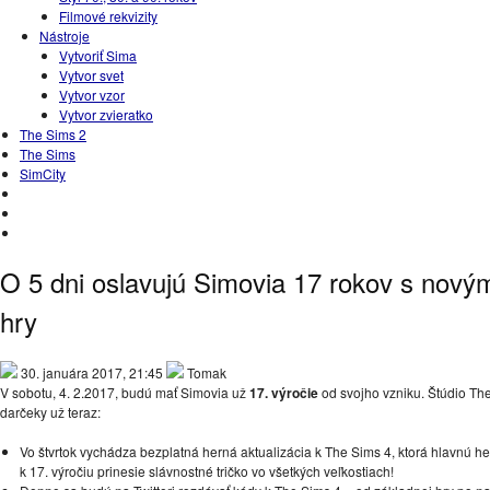
Filmové rekvizity
Nástroje
Vytvoriť Sima
Vytvor svet
Vytvor vzor
Vytvor zvieratko
The Sims 2
The Sims
SimCity
O 5 dni oslavujú Simovia 17 rokov s nov
hry
30. januára 2017, 21:45
Tomak
V sobotu, 4. 2.2017, budú mať Simovia už
17. výročie
od svojho vzniku. Štúdio The 
darčeky už teraz:
Vo štvrtok vychádza bezplatná herná aktualizácia k The Sims 4, ktorá hlavnú 
k 17. výročiu prinesie slávnostné tričko vo všetkých veľkostiach!