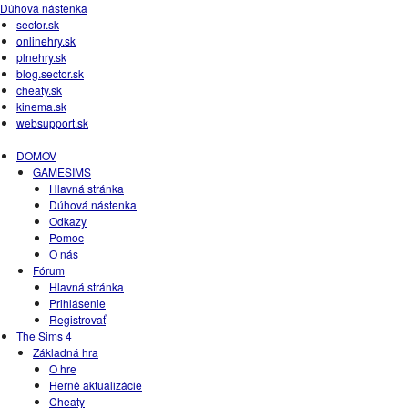
Dúhová nástenka
sector.sk
onlinehry.sk
plnehry.sk
blog.sector.sk
cheaty.sk
kinema.sk
websupport.sk
DOMOV
GAMESIMS
Hlavná stránka
Dúhová nástenka
Odkazy
Pomoc
O nás
Fórum
Hlavná stránka
Prihlásenie
Registrovať
The Sims 4
Základná hra
O hre
Herné aktualizácie
Cheaty