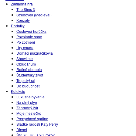
Základná hra
The Sims 3
Stredovek (Medieval)
Konzoly
Dodatky
Cestovná horúčka
Povolanie snov
Po zotmení
Hry osudu
Domáci maznáčikovia
Showtime
Obludárium
Ročné obdobia
Študentský život
Tropický raj
Do budúcnosti
Kolekcie
Luxusné bývanie
Na plný plyn
Záhradný žúr
Moje mestečko
Prepychové spálne
Sladké radosti Katy Perry
Diesel
Štýl 70., 80. a 90. rokov