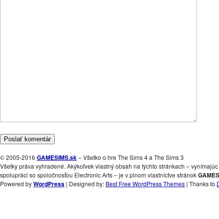
© 2005-2016
GAMESIMS.sk
– Všetko o hre The Sims 4 a The Sims 3
Všetky práva vyhradené. Akýkoľvek vlastný obsah na týchto stránkach – vynímajúc 
spolupráci so spoločnosťou Electronic Arts – je v plnom vlastníctve stránok
GAMES
Powered by
WordPress
| Designed by:
Best Free WordPress Themes
| Thanks to