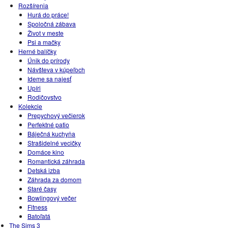
Rozšírenia
Hurá do práce!
Spoločná zábava
Život v meste
Psi a mačky
Herné balíčky
Únik do prírody
Návšteva v kúpeľoch
Ideme sa najesť
Upíri
Rodičovstvo
Kolekcie
Prepychový večierok
Perfektné patio
Báječná kuchyňa
Strašidelné vecičky
Domáce kino
Romantická záhrada
Detská izba
Záhrada za domom
Staré časy
Bowlingový večer
Fitness
Batoľatá
The Sims 3