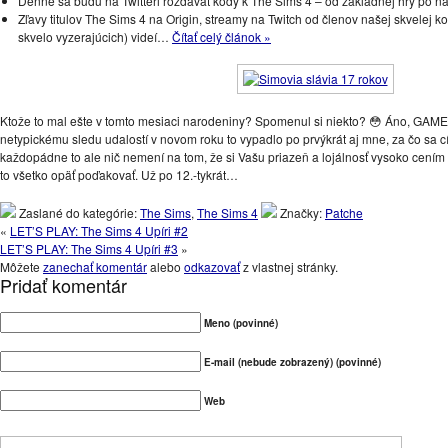
Denne sa budú na Twitteri rozdávať kódy k The Sims 4 – od základnej hry po na
Zľavy titulov The Sims 4 na Origin, streamy na Twitch od členov našej skvelej 
skvelo vyzerajúcich) videí…
Čítať celý článok »
Ktože to mal ešte v tomto mesiaci narodeniny? Spomenul si niekto? 😳 Áno, GAME
netypickému sledu udalostí v novom roku to vypadlo po prvýkrát aj mne, za čo sa 
každopádne to ale nič nemení na tom, že si Vašu priazeň a lojálnosť vysoko cením
to všetko opäť poďakovať. Už po 12.-tykrát…
Zaslané do kategórie:
The Sims
,
The Sims 4
Značky:
Patche
«
LET’S PLAY: The Sims 4 Upíri #2
LET’S PLAY: The Sims 4 Upíri #3
»
Môžete
zanechať komentár
alebo
odkazovať
z vlastnej stránky.
Pridať komentár
Meno (povinné)
E-mail (nebude zobrazený) (povinné)
Web