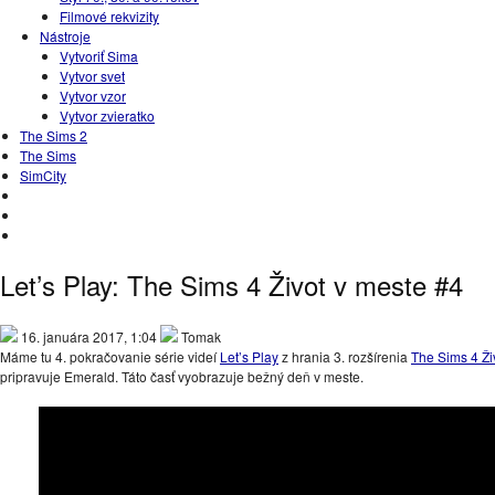
Filmové rekvizity
Nástroje
Vytvoriť Sima
Vytvor svet
Vytvor vzor
Vytvor zvieratko
The Sims 2
The Sims
SimCity
Let’s Play: The Sims 4 Život v meste #4
16. januára 2017, 1:04
Tomak
Máme tu 4. pokračovanie série videí
Let’s Play
z hrania 3. rozšírenia
The Sims 4 Ži
pripravuje Emerald. Táto časť vyobrazuje bežný deň v meste.