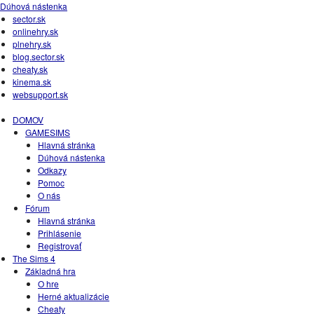
Dúhová nástenka
sector.sk
onlinehry.sk
plnehry.sk
blog.sector.sk
cheaty.sk
kinema.sk
websupport.sk
DOMOV
GAMESIMS
Hlavná stránka
Dúhová nástenka
Odkazy
Pomoc
O nás
Fórum
Hlavná stránka
Prihlásenie
Registrovať
The Sims 4
Základná hra
O hre
Herné aktualizácie
Cheaty