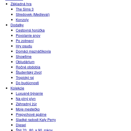
Základná hra
The Sims 3
Stredovek (Medieval)
Konzoly
Dodatky
Cestovná horúčka
Povolanie snov
Po zotmení
Hry osudu
Domáci maznáčikovia
Showtime
Obludárium
Ročné obdobia
Študentský život
Tropický raj
Do budúcnosti
Kolekcie
Luxusné bývanie
Na plný plyn
Záhradný žúr
Moje mestečko
Prepychové spálne
Sladké radosti Katy Perry
Diesel
Štýl 70., 80. a 90. rokov