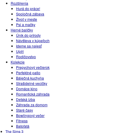
Rozšírenia
Hurá do práce!
Spoločná zábava
Život v meste
Psi a mačky
Herné balíčky
Únik do prírody
Návšteva v kúpeľoch
Ideme sa najesť
Upíri
Rodičovstvo
Kolekcie
Prepychový večierok
Perfektné patio
Báječná kuchyňa
Strašidelné vecičky
Domáce kino
Romantická záhrada
Detská izba
Záhrada za domom
Staré časy
Bowlingový večer
Fitness
Batoľatá
The Sims 3