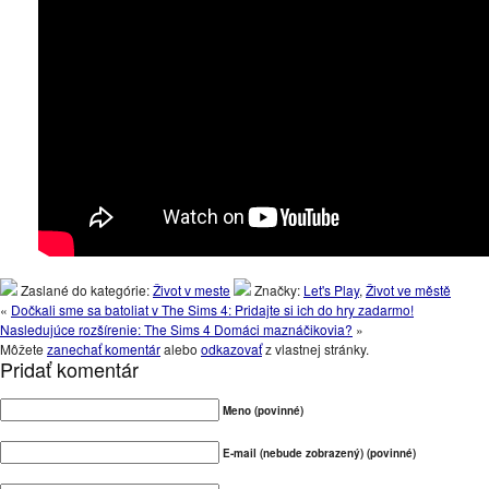
Zaslané do kategórie:
Život v meste
Značky:
Let's Play
,
Život ve městě
«
Dočkali sme sa batoliat v The Sims 4: Pridajte si ich do hry zadarmo!
Nasledujúce rozšírenie: The Sims 4 Domáci maznáčikovia?
»
Môžete
zanechať komentár
alebo
odkazovať
z vlastnej stránky.
Pridať komentár
Meno (povinné)
E-mail (nebude zobrazený) (povinné)