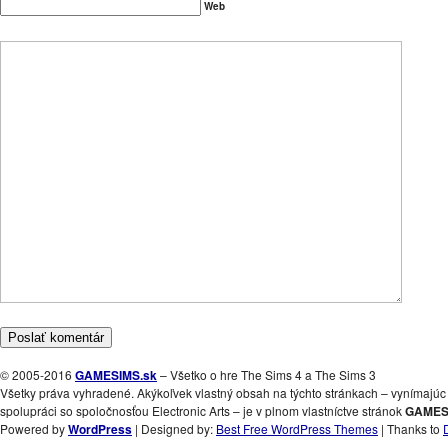
Web
© 2005-2016
GAMESIMS.sk
– Všetko o hre The Sims 4 a The Sims 3
Všetky práva vyhradené. Akýkoľvek vlastný obsah na týchto stránkach – vynímajúc 
spolupráci so spoločnosťou Electronic Arts – je v plnom vlastníctve stránok
GAMES
Powered by
WordPress
| Designed by:
Best Free WordPress Themes
| Thanks to